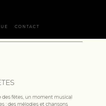
QUE
CONTACT
ÊTES
e des fêtes, un moment musical
es : des mélodies et chansons