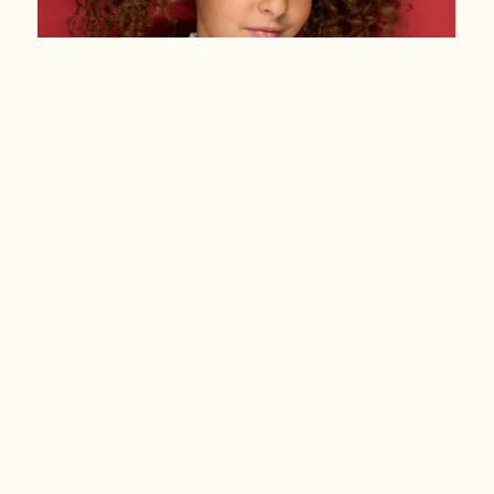
De son côté, Julia – qui
joue du piano, du violon
et du violoncelle, en plus
de chanter – se considère
très chanceuse de
partager cette passion
avec son talentueux père.
«Les arts font partie de