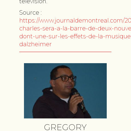
télévision.
Source :
https://www.journaldemontreal.com/20
charles-sera-a-la-barre-de-deux-nouve
dont-une-sur-les-effets-de-la-musique
dalzheimer
T
GREGORY