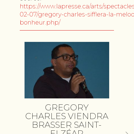
https://www.lapresse.ca/arts/spectacle
02-07/gregory-charles-sifflera-la-melo
bonheur.php/
T
GREGORY
CHARLES VIENDRA
BRASSER SAINT-
ELZÉAR